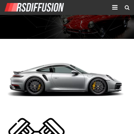
Accueil
Nouvelles annonces
Annonces prolongées
Atelier mécanique
Contact