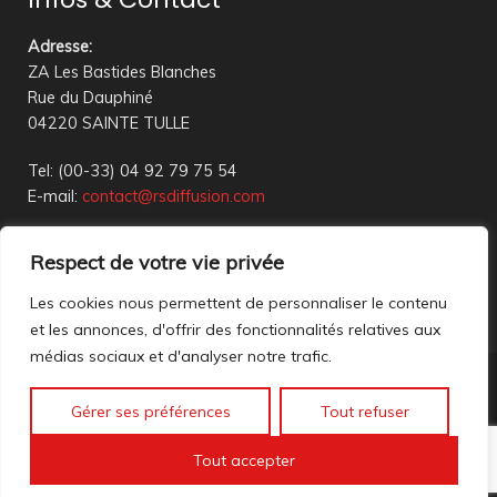
Adresse
:
ZA Les Bastides Blanches
Rue du Dauphiné
04220 SAINTE TULLE
Tel: (00-33) 04 92 79 75 54
E-mail:
contact@rsdiffusion.com
Du Mardi au Vendredi de 09h00 à 12h00 et de 14h00 à
Respect de votre vie privée
18h00
Réception en magasin sur rendez-vous uniquement
Les cookies nous permettent de personnaliser le contenu
et les annonces, d'offrir des fonctionnalités relatives aux
médias sociaux et d'analyser notre trafic.
Nous contacter
Gérer ses préférences
Tout refuser
Mentions légales
©2023 All rights reserved. création web
Mathis DigitalD
|
Tout accepter
Accéder à nos anciennes annonces