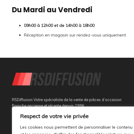
Du Mardi au Vendredi
09h00 à 12h00 et de 14h00 à 18h00
Réception en magasin sur rendez-vous uniquement
RSDiffusion Votre spécialiste de la vente de pièces d’occasion
Porsche ancienne et récente depuis 1996
Respect de votre vie privée
Implantée à Sainte Tulle dans le département des Alpes de
Haute Provence à 3 km de Manosque et 37 km d’Aix en
Les cookies nous permettent de personnaliser le contenu
Provence, au sein d’un bâtiment tout neuf de 1000M², son