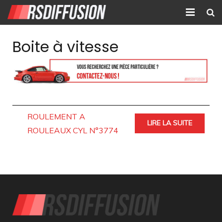
Accueil
Boite à vitesse
Nouvelles annonces
Annonces prolongées
Atelier mécanique
ROULEMENT A
LIRE LA SUITE
Contact
ROULEAUX CYL N°3774