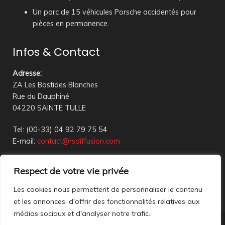
Un parc de 15 véhicules Porsche accidentés pour
pièces en permanence.
Infos & Contact
Adresse
:
ZA Les Bastides Blanches
Rue du Dauphiné
04220 SAINTE TULLE
Tel: (00-33) 04 92 79 75 54
E-mail:
contact@rsdiffusion.com
Du Mardi au Vendredi de 09h00 à 12h00 et de 14h00 à
Respect de votre vie privée
18h00
Réception en magasin sur rendez-vous uniquement
Les cookies nous permettent de personnaliser le contenu
et les annonces, d'offrir des fonctionnalités relatives aux
médias sociaux et d'analyser notre trafic.