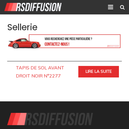
Accueil
Sellerie
Nouvelles annonces
Annonces prolongées
Atelier mécanique
TAPIS DE SOL AVANT
LIRE LA SUITE
Contact
DROIT NOIR N°2277