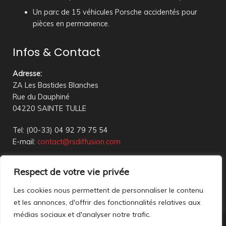
Un parc de 15 véhicules Porsche accidentés pour
pièces en permanence.
Infos & Contact
Adresse
:
ZA Les Bastides Blanches
Rue du Dauphiné
04220 SAINTE TULLE
Tel: (00-33) 04 92 79 75 54
E-mail:
contact@rsdiffusion.com
Du Mardi au Vendredi de 09h00 à 12h00 et de 14h00 à
Respect de votre vie privée
18h00
Réception en magasin sur rendez-vous uniquement
Les cookies nous permettent de personnaliser le contenu
et les annonces, d'offrir des fonctionnalités relatives aux
médias sociaux et d'analyser notre trafic.