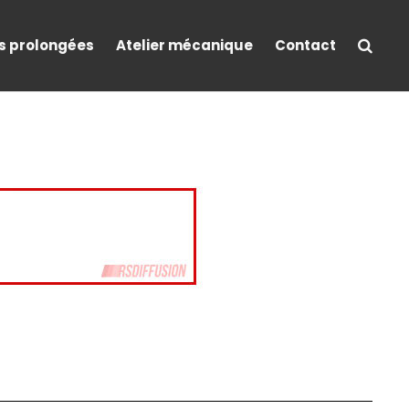
s prolongées
Atelier mécanique
Contact