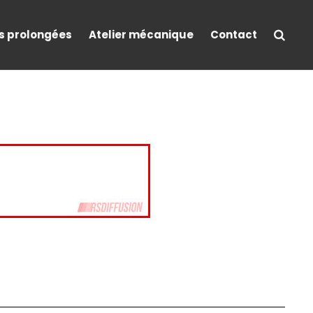
s prolongées
Atelier mécanique
Contact