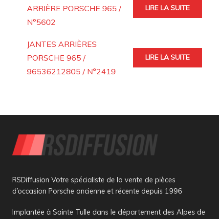
ARRIÈRE PORSCHE 965 /
LIRE LA SUITE
N°5602
JANTES ARRIÈRES
PORSCHE 965 /
LIRE LA SUITE
96536212805 / N°2419
RSDiffusion Votre spécialiste de la vente de pièces
d’occasion Porsche ancienne et récente depuis 1996
Implantée à Sainte Tulle dans le département des Alpes de