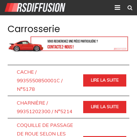
Accueil
Carrosserie
Nouvelles annonces
Annonces prolongées
Atelier mécanique
CACHE /
Contact
9935550850001C /
LIRE LA SUITE
N°5178
CHARNIÈRE /
LIRE LA SUITE
99351202300 / N°5214
COQUILLE DE PASSAGE
DE ROUE SELON LES