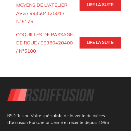
MOYENS DE L'ATELIER
LIRE LA SUITE
AVG / 99350412501 /
N°5175
COQUILLES DE PASSAGE
DE ROUE / 99350420400
LIRE LA SUITE
/ N°5180
RSDiffusion Votre spécialiste de la vente de pièces
d’occasion Porsche ancienne et récente depuis 1996