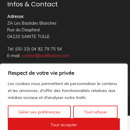
Infos & Contact
Adresse
:
ZA Les Bastides Blanches
Rue du Dauphiné
04220 SAINTE TULLE
Tel: (00-33) 04 92 79 75 54
E-mail:
contact@rsdiffusion.com
Du Mardi au Vendredi de 09h00 à 12h00 et de 14h00 à
Respect de votre vie privée
18h00
Réception en magasin sur rendez-vous uniquement
Les cookies nous permettent de personnaliser le contenu
et les annonces, d'offrir des fonctionnalités relatives aux
médias sociaux et d'analyser notre trafic.
Nous contacter
Gérer ses préférences
Tout refuser
Mentions légales
©2023 All rights reserved. création web
Mathis DigitalD
|
Tout accepter
Accéder à nos anciennes annonces