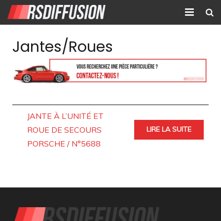
Accueil
Jantes/Roues
Nouvelles annonces
Annonces prolongées
Atelier mécanique
JANTE À L’UNITÉ ET
Contact
ROUE DE SECOURS
LIRE LA SUITE
PORSCHE / N°5688