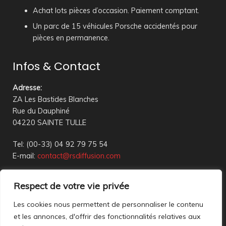
Achat lots pièces d’occasion. Paiement comptant.
Un parc de 15 véhicules Porsche accidentés pour
pièces en permanence.
Infos & Contact
Adresse
:
ZA Les Bastides Blanches
Rue du Dauphiné
04220 SAINTE TULLE
Tel: (00-33) 04 92 79 75 54
E-mail:
contact@rsdiffusion.com
Du Mardi au Vendredi de 09h00 à 12h00 et de 14h00 à
Respect de votre vie privée
18h00
Réception en magasin sur rendez-vous uniquement
Les cookies nous permettent de personnaliser le contenu
et les annonces, d'offrir des fonctionnalités relatives aux