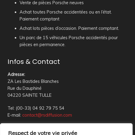
Vente de pièces Porsche neuves
Achat toutes Porsche accidentées ou en l’état.
Paiement comptant
Achat lots pièces d’occasion. Paiement comptant.
Un parc de 15 véhicules Porsche accidentés pour
pièces en permanence.
Infos & Contact
Adresse
:
ZA Les Bastides Blanches
Rue du Dauphiné
04220 SAINTE TULLE
Tel: (00-33) 04 92 79 75 54
E-mail:
contact@rsdiffusion.com
Du Mardi au Vendredi de 09h00 à 12h00 et de 14h00 à
Respect de votre vie privée
18h00