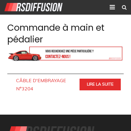
Accueil
Commande à main et
Nouvelles annonces
pédalier
Annonces prolongées
Atelier mécanique
Contact
CÂBLE D'EMBRAYAGE
LIRE LA SUITE
N°3204