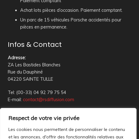
Paiement comptant
Achat lots pièces d’occasion. Paiement comptant.
Un parc de 15 véhicules Porsche accidentés pour
pièces en permanence.
Infos & Contact
Adresse
:
ZA Les Bastides Blanches
Rue du Dauphiné
04220 SAINTE TULLE
Tel: (00-33) 04 92 79 75 54
E-mail:
contact@rsdiffusion.com
Du Mardi au Vendredi de 09h00 à 12h00 et de 14h00 à
Respect de votre vie privée
18h00
Réception en magasin sur rendez-vous uniquement
Les cookies nous permettent de personnaliser le contenu
et les annonces, d'offrir des fonctionnalités relatives aux