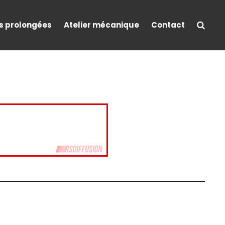
s prolongées
Atelier mécanique
Contact