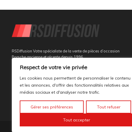
RSDiffusion Votre spécialiste de la vente de pièces d’occasion
Porsche ancienne et récente depuis 1996
Respect de votre vie privée
Implantée à Sainte Tulle dans le département des Alpes de
Haute Provence à 3 km de Manosque et 37 km d’Aix en
Les cookies nous permettent de personnaliser le contenu
Provence, au sein d’un bâtiment tout neuf de 1000M², son
et les annonces, d'offrir des fonctionnalités relatives aux
activité est dédiée à la marque PORSCHE.
médias sociaux et d'analyser notre trafic.
Gérer ses préférences
Tout refuser
Tout accepter