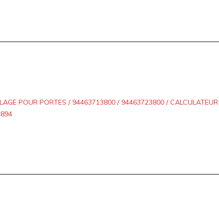
AGE POUR PORTES / 94463713800 / 94463723800 / CALCULATEU
4894