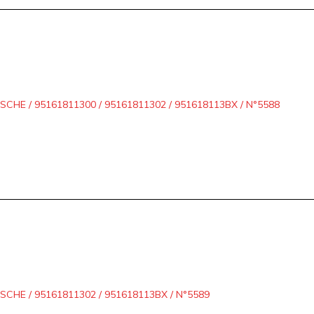
HE / 95161811300 / 95161811302 / 951618113BX / N°5588
HE / 95161811302 / 951618113BX / N°5589