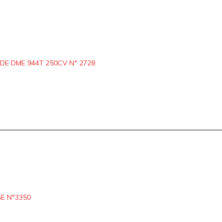
E DME 944T 250CV N° 2728
E N°3350