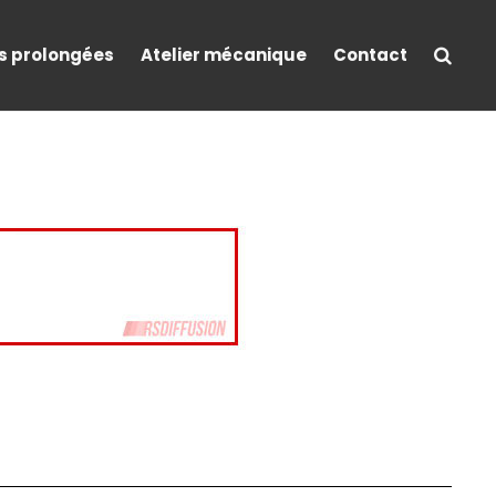
s prolongées
Atelier mécanique
Contact