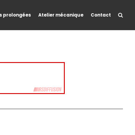
s prolongées
Atelier mécanique
Contact