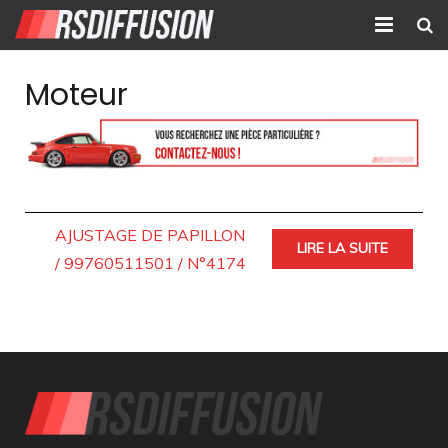
Accueil
Moteur
Nouvelles annonces
Annonces prolongées
Atelier mécanique
AJUSTAGE DE PAPILLON
LIRE LA SUITE
Contact
/ 99760511501 / N°4174