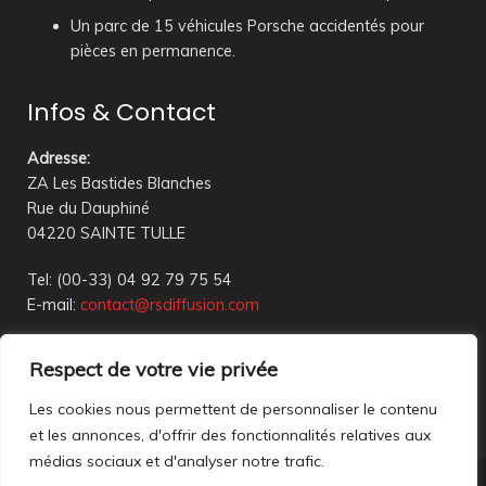
Un parc de 15 véhicules Porsche accidentés pour
pièces en permanence.
Infos & Contact
Adresse
:
ZA Les Bastides Blanches
Rue du Dauphiné
04220 SAINTE TULLE
Tel: (00-33) 04 92 79 75 54
E-mail:
contact@rsdiffusion.com
Du Mardi au Vendredi de 09h00 à 12h00 et de 14h00 à
Respect de votre vie privée
18h00
Réception en magasin sur rendez-vous uniquement
Les cookies nous permettent de personnaliser le contenu
et les annonces, d'offrir des fonctionnalités relatives aux
médias sociaux et d'analyser notre trafic.