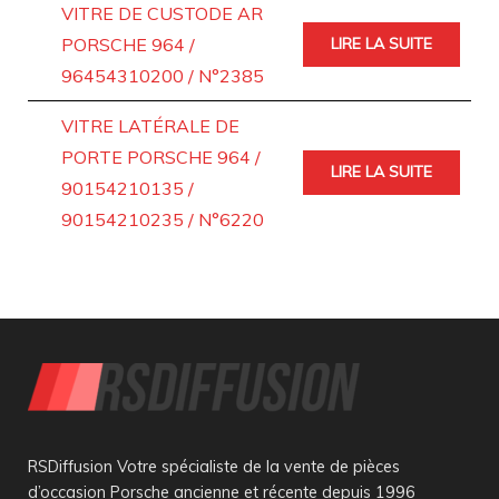
VITRE DE CUSTODE AR
PORSCHE 964 /
LIRE LA SUITE
96454310200 / N°2385
VITRE LATÉRALE DE
PORTE PORSCHE 964 /
LIRE LA SUITE
90154210135 /
90154210235 / N°6220
RSDiffusion Votre spécialiste de la vente de pièces
d’occasion Porsche ancienne et récente depuis 1996