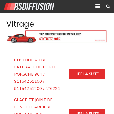
Accueil
Vitrage
Nouvelles annonces
Annonces prolongées
Atelier mécanique
CUSTODE VITRE
Contact
LATÉRALE DE PORTE
PORSCHE 964 /
LIRE LA SUITE
91154251100 /
91154251200 / N°6221
GLACE ET JOINT DE
LUNETTE ARRIÈRE
LIRE LA SUITE