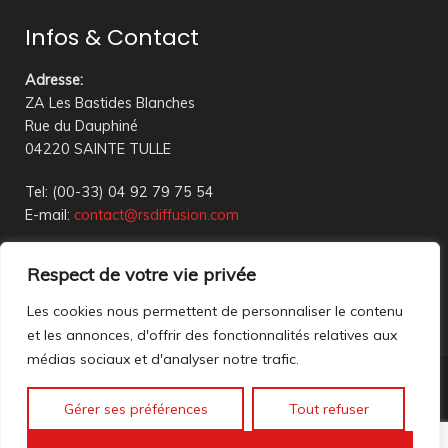
Infos & Contact
Adresse
:
ZA Les Bastides Blanches
Rue du Dauphiné
04220 SAINTE TULLE
Tel: (00-33) 04 92 79 75 54
E-mail:
contact@rsdiffusion.com
Du Mardi au Vendredi de 09h00 à 12h00 et de 14h00 à
Respect de votre vie privée
18h00
Réception en magasin sur rendez-vous uniquement
Les cookies nous permettent de personnaliser le contenu
et les annonces, d'offrir des fonctionnalités relatives aux
médias sociaux et d'analyser notre trafic.
Nous contacter
Gérer ses préférences
Tout refuser
Mentions légales
©2023 All rights reserved. création web
Mathis DigitalD
|