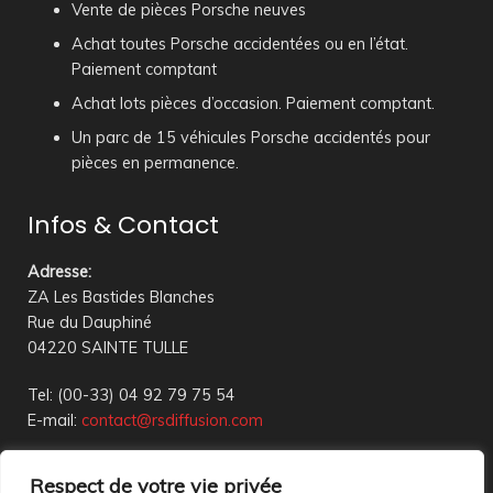
Vente de pièces Porsche neuves
Achat toutes Porsche accidentées ou en l’état.
Paiement comptant
Achat lots pièces d’occasion. Paiement comptant.
Un parc de 15 véhicules Porsche accidentés pour
pièces en permanence.
Infos & Contact
Adresse
:
ZA Les Bastides Blanches
Rue du Dauphiné
04220 SAINTE TULLE
Tel: (00-33) 04 92 79 75 54
E-mail:
contact@rsdiffusion.com
Du Mardi au Vendredi de 09h00 à 12h00 et de 14h00 à
Respect de votre vie privée
18h00