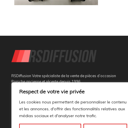
RSDiffusion Votre spécialiste de la vente de pièces d’occasion
Porsche ancienne et récente depuis 1996
Respect de votre vie privée
Implantée à Sainte Tulle dans le département des Alpes de
Haute Provence à 3 km de Manosque et 37 km d’Aix en
Les cookies nous permettent de personnaliser le contenu
Provence, au sein d’un bâtiment tout neuf de 1000M², son
et les annonces, d'offrir des fonctionnalités relatives aux
activité est dédiée à la marque PORSCHE.
médias sociaux et d'analyser notre trafic.