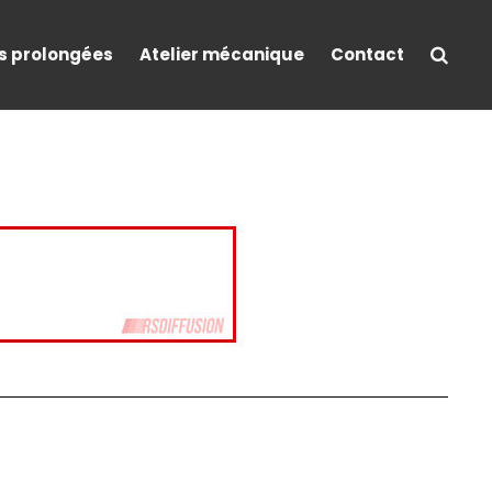
s prolongées
Atelier mécanique
Contact