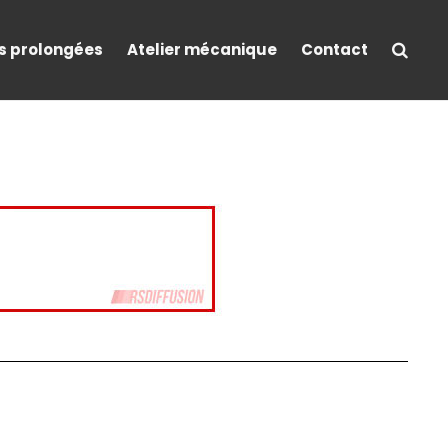
s prolongées
Atelier mécanique
Contact