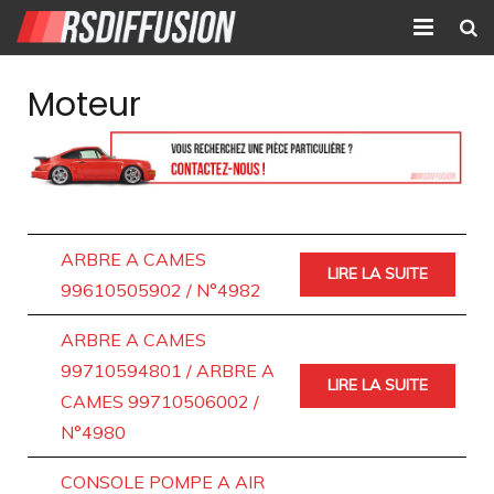
Accueil
Moteur
Nouvelles annonces
Annonces prolongées
Atelier mécanique
ARBRE A CAMES
LIRE LA SUITE
Contact
99610505902 / N°4982
ARBRE A CAMES
99710594801 / ARBRE A
LIRE LA SUITE
CAMES 99710506002 /
N°4980
CONSOLE POMPE A AIR