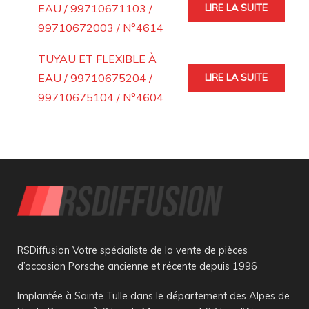
EAU / 99710671103 /
LIRE LA SUITE
99710672003 / N°4614
TUYAU ET FLEXIBLE À
EAU / 99710675204 /
LIRE LA SUITE
99710675104 / N°4604
RSDiffusion Votre spécialiste de la vente de pièces
d’occasion Porsche ancienne et récente depuis 1996
Implantée à Sainte Tulle dans le département des Alpes de