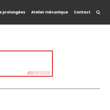
s prolongées
Atelier mécanique
Contact