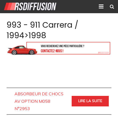
Accueil
993 - 911 Carrera /
Nouvelles annonces
1994>1998
Annonces prolongées
Atelier mécanique
Contact
ABSORBEUR DE CHOCS
AV OPTION M058
LIRE LA SUITE
N°2953