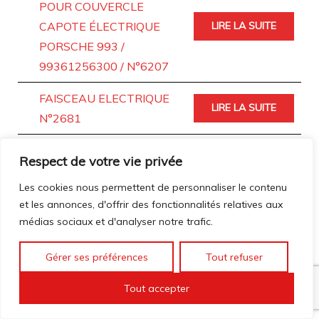
POUR COUVERCLE
CAPOTE ÉLECTRIQUE
LIRE LA SUITE
PORSCHE 993 /
99361256300 / N°6207
FAISCEAU ELECTRIQUE
LIRE LA SUITE
N°2681
FAISCEAU MOTEUR
Respect de votre vie privée
NEUF / 99360701615 /
LIRE LA SUITE
Les cookies nous permettent de personnaliser le contenu
N°4304
et les annonces, d'offrir des fonctionnalités relatives aux
médias sociaux et d'analyser notre trafic.
FAISCEAUX DE CÂBLES
ADAPTATEUR / SIÈGES
LIRE LA SUITE
Gérer ses préférences
Tout refuser
N°3180
Tout accepter
FAISCEAUX DE CÂBLES
ADAPTATEUR / SIÈGES
LIRE LA SUITE