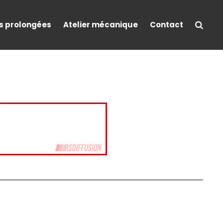
s prolongées
Atelier mécanique
Contact