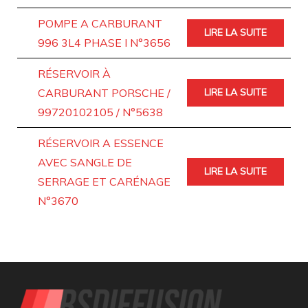
POMPE A CARBURANT
LIRE LA SUITE
996 3L4 PHASE I N°3656
RÉSERVOIR À
CARBURANT PORSCHE /
LIRE LA SUITE
99720102105 / N°5638
RÉSERVOIR A ESSENCE
AVEC SANGLE DE
LIRE LA SUITE
SERRAGE ET CARÉNAGE
N°3670