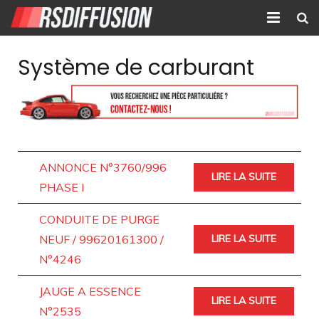
Accueil
Système de carburant
Nouvelles annonces
Annonces prolongées
Atelier mécanique
ANNONCE N°3760/996
LIRE LA SUITE
Contact
PHASE I
CONDUITE DE PURGE
NEUF / 99620161300 /
LIRE LA SUITE
N°4246
JAUGE A ESSENCE
LIRE LA SUITE
N°2535