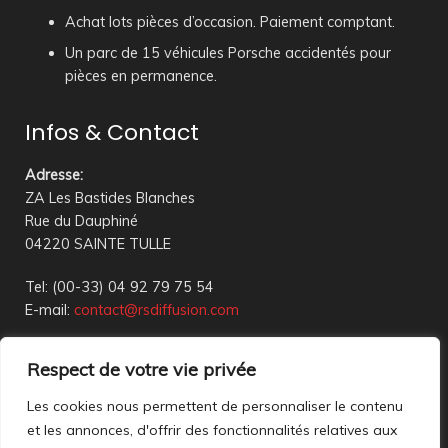
Achat lots pièces d’occasion. Paiement comptant.
Un parc de 15 véhicules Porsche accidentés pour
pièces en permanence.
Infos & Contact
Adresse
:
ZA Les Bastides Blanches
Rue du Dauphiné
04220 SAINTE TULLE
Tel: (00-33) 04 92 79 75 54
E-mail:
contact@rsdiffusion.com
Du Mardi au Vendredi de 09h00 à 12h00 et de 14h00 à
Respect de votre vie privée
18h00
Réception en magasin sur rendez-vous uniquement
Les cookies nous permettent de personnaliser le contenu
et les annonces, d'offrir des fonctionnalités relatives aux