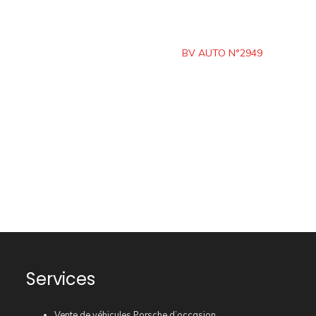
BV AUTO N°2949
Services
Vente de véhicules Porsche d’occasion