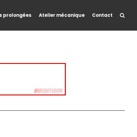
s prolongées
Atelier mécanique
Contact