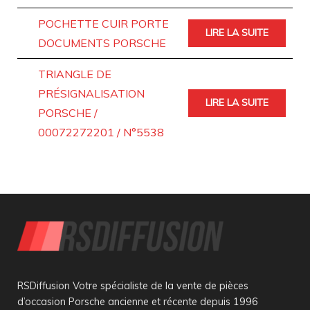
POCHETTE CUIR PORTE
LIRE LA SUITE
DOCUMENTS PORSCHE
TRIANGLE DE
PRÉSIGNALISATION
LIRE LA SUITE
PORSCHE /
00072272201 / N°5538
RSDiffusion Votre spécialiste de la vente de pièces
d’occasion Porsche ancienne et récente depuis 1996