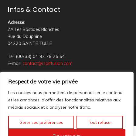
Infos & Contact
Adresse
:
ZA Les Bastides Blanches
Rue du Dauphiné
04220 SAINTE TULLE
Tel: (00-33) 04 92 79 75 54
E-mail:
contact@rsdiffusion.com
Du Mardi au Vendredi de 09h00 à 12h00 et de 14h00 à
Respect de votre vie privée
18h00
Réception en magasin sur rendez-vous uniquement
Les cookies nous permettent de personnaliser le contenu
et les annonces, d'offrir des fonctionnalités relatives aux
médias sociaux et d'analyser notre trafic.
Nous contacter
Gérer ses préférences
Tout refuser
Mentions légales
©2023 All rights reserved. création web
Mathis DigitalD
|
Tout accepter