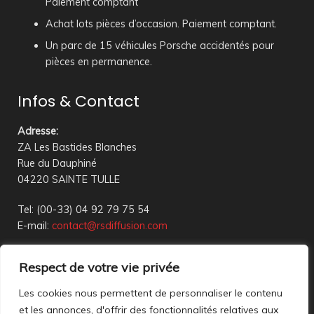
Paiement comptant
Achat lots pièces d’occasion. Paiement comptant.
Un parc de 15 véhicules Porsche accidentés pour
pièces en permanence.
Infos & Contact
Adresse
:
ZA Les Bastides Blanches
Rue du Dauphiné
04220 SAINTE TULLE
Tel: (00-33) 04 92 79 75 54
E-mail:
contact@rsdiffusion.com
Du Mardi au Vendredi de 09h00 à 12h00 et de 14h00 à
Respect de votre vie privée
18h00
Réception en magasin sur rendez-vous uniquement
Les cookies nous permettent de personnaliser le contenu
et les annonces, d'offrir des fonctionnalités relatives aux