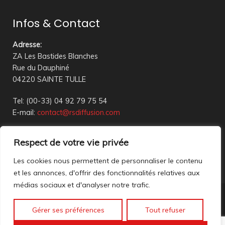
Infos & Contact
Adresse
:
ZA Les Bastides Blanches
Rue du Dauphiné
04220 SAINTE TULLE
Tel: (00-33) 04 92 79 75 54
E-mail:
contact@rsdiffusion.com
Du Mardi au Vendredi de 09h00 à 12h00 et de 14h00 à
Respect de votre vie privée
18h00
Réception en magasin sur rendez-vous uniquement
Les cookies nous permettent de personnaliser le contenu
et les annonces, d'offrir des fonctionnalités relatives aux
médias sociaux et d'analyser notre trafic.
Nous contacter
Gérer ses préférences
Tout refuser
Mentions légales