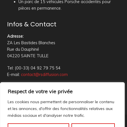
Un parc de 15 véhicules Porsche accidentés pour
pièces en permanence.
Infos & Contact
Adresse
:
ZA Les Bastides Blanches
Rue du Dauphiné
04220 SAINTE TULLE
Tel: (00-33) 04 92 79 75 54
E-mail:
contact@rsdiffusion.com
Du Mardi au Vendredi de 09h00 à 12h00 et de 14h00 à
Respect de votre vie privée
18h00
Réception en magasin sur rendez-vous uniquement
Les cookies nous permettent de personnaliser le contenu
et les annonces, d'offrir des fonctionnalités relatives aux
médias sociaux et d'analyser notre trafic.
Nous contacter