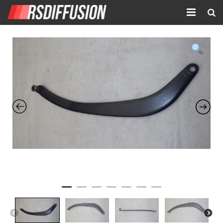
Accueil
Nouvelles annonces
Annonces prolongées
Atelier mécanique
Contact