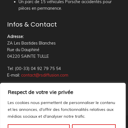
Un parc de 15 véhicules Porsche accidentés pour
pièces en permanence.
Infos & Contact
Adresse
:
ZA Les Bastides Blanches
Rue du Dauphiné
04220 SAINTE TULLE
Tel: (00-33) 04 92 79 75 54
E-mail:
contact@rsdiffusion.com
Du Mardi au Vendredi de 09h00 à 12h00 et de 14h00 à
Respect de votre vie privée
18h00
Réception en magasin sur rendez-vous uniquement
Les cookies nous permettent de personnaliser le contenu
et les annonces, d'offrir des fonctionnalités relatives aux
médias sociaux et d'analyser notre trafic.
Nous contacter