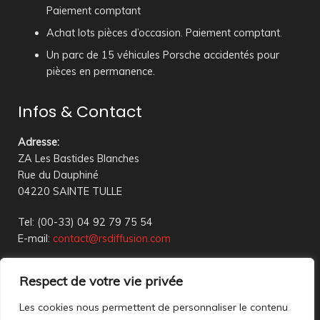
Paiement comptant
Achat lots pièces d’occasion. Paiement comptant.
Un parc de 15 véhicules Porsche accidentés pour
pièces en permanence.
Infos & Contact
Adresse
:
ZA Les Bastides Blanches
Rue du Dauphiné
04220 SAINTE TULLE
Tel: (00-33) 04 92 79 75 54
E-mail:
contact@rsdiffusion.com
Du Mardi au Vendredi de 09h00 à 12h00 et de 14h00 à
Respect de votre vie privée
18h00
Réception en magasin sur rendez-vous uniquement
Les cookies nous permettent de personnaliser le contenu