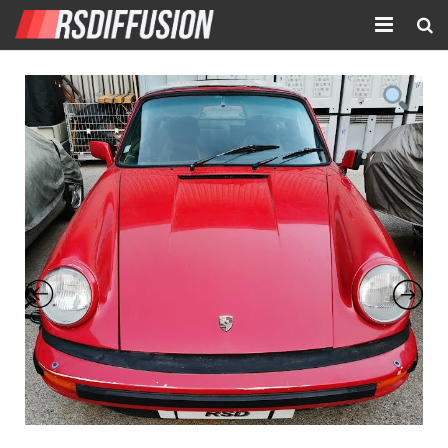
Accueil
Nouvelles annonces
Annonces prolongées
Atelier mécanique
Contact