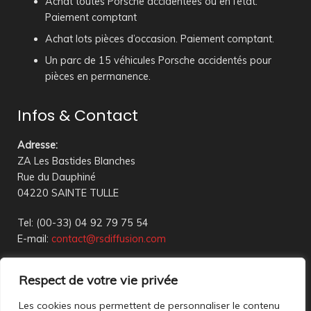
Achat toutes Porsche accidentées ou en l’état.
Paiement comptant
Achat lots pièces d’occasion. Paiement comptant.
Un parc de 15 véhicules Porsche accidentés pour
pièces en permanence.
Infos & Contact
Adresse
:
ZA Les Bastides Blanches
Rue du Dauphiné
04220 SAINTE TULLE
Tel: (00-33) 04 92 79 75 54
E-mail:
contact@rsdiffusion.com
Du Mardi au Vendredi de 09h00 à 12h00 et de 14h00 à
Respect de votre vie privée
18h00
Réception en magasin sur rendez-vous uniquement
Les cookies nous permettent de personnaliser le contenu