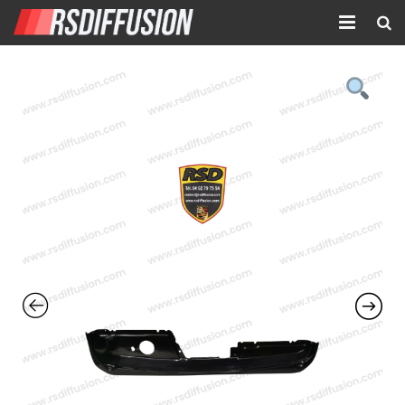
Accueil
Nouvelles annonces
Annonces prolongées
Atelier mécanique
Contact