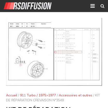
Accueil
Nouvelles annonces
Annonces prolongées
Atelier mécanique
Contact
Accueil
/
911 Turbo / 1975>1977
/
Accessoires et autres
/ KIT
DE RÉPARATION CREVAISON N°3548