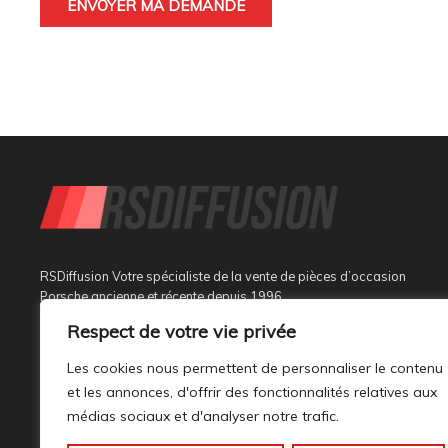
RSDiffusion Votre spécialiste de la vente de pièces d’occasion
Porsche ancienne et récente depuis 1996
Respect de votre vie privée
Implantée à Sainte Tulle dans le département des Alpes de
Haute Provence à 3 km de Manosque et 37 km d’Aix en
Les cookies nous permettent de personnaliser le contenu
Provence, au sein d’un bâtiment tout neuf de 1000M², son
et les annonces, d'offrir des fonctionnalités relatives aux
activité est dédiée à la marque PORSCHE.
médias sociaux et d'analyser notre trafic.