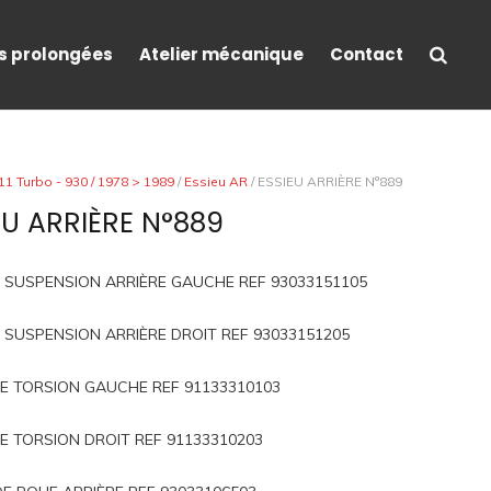
s prolongées
Atelier mécanique
Contact
11 Turbo - 930 / 1978 > 1989
/
Essieu AR
/ ESSIEU ARRIÈRE N°889
EU ARRIÈRE N°889
 SUSPENSION ARRIÈRE GAUCHE REF 93033151105
 SUSPENSION ARRIÈRE DROIT REF 93033151205
E TORSION GAUCHE REF 91133310103
E TORSION DROIT REF 91133310203