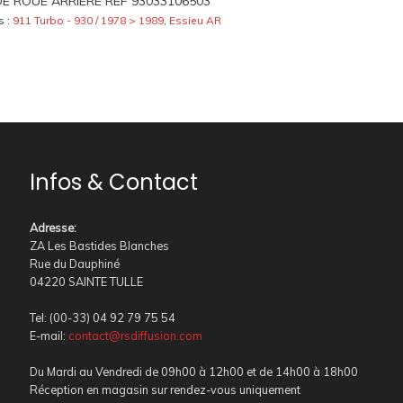
E ROUE ARRIÈRE REF 93033106503
s :
911 Turbo - 930 / 1978 > 1989
,
Essieu AR
Infos & Contact
Adresse
:
ZA Les Bastides Blanches
Rue du Dauphiné
04220 SAINTE TULLE
Tel: (00-33) 04 92 79 75 54
E-mail:
contact@rsdiffusion.com
Du Mardi au Vendredi de 09h00 à 12h00 et de 14h00 à 18h00
Réception en magasin sur rendez-vous uniquement