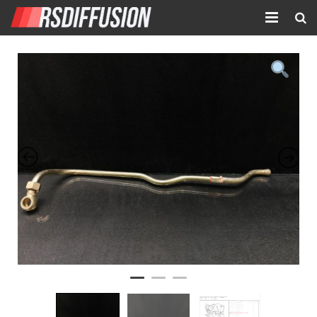
Accueil
Nouvelles annonces
Annonces prolongées
Atelier mécanique
Contact