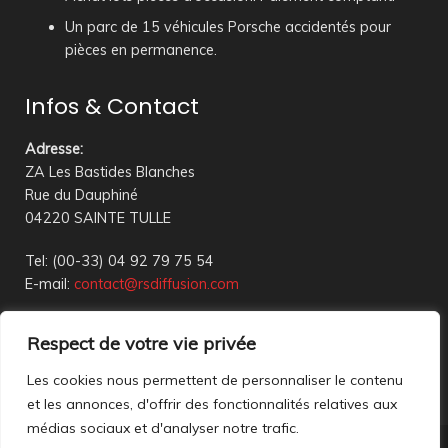
Un parc de 15 véhicules Porsche accidentés pour
pièces en permanence.
Infos & Contact
Adresse
:
ZA Les Bastides Blanches
Rue du Dauphiné
04220 SAINTE TULLE
Tel: (00-33) 04 92 79 75 54
E-mail:
contact@rsdiffusion.com
Du Mardi au Vendredi de 09h00 à 12h00 et de 14h00 à
Respect de votre vie privée
18h00
Réception en magasin sur rendez-vous uniquement
Les cookies nous permettent de personnaliser le contenu
et les annonces, d'offrir des fonctionnalités relatives aux
médias sociaux et d'analyser notre trafic.