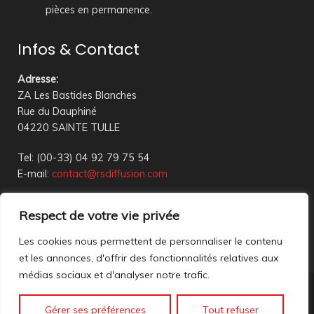
pièces en permanence.
Infos & Contact
Adresse
:
ZA Les Bastides Blanches
Rue du Dauphiné
04220 SAINTE TULLE
Tel: (00-33) 04 92 79 75 54
E-mail:
contact@rsdiffusion.com
Du Mardi au Vendredi de 09h00 à 12h00 et de 14h00 à
Respect de votre vie privée
18h00
Réception en magasin sur rendez-vous uniquement
Les cookies nous permettent de personnaliser le contenu
et les annonces, d'offrir des fonctionnalités relatives aux
médias sociaux et d'analyser notre trafic.
Nous contacter
Gérer ses préférences
Tout refuser
Mentions légales