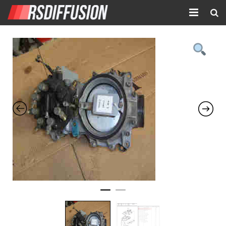
Accueil
Nouvelles annonces
Annonces prolongées
Atelier mécanique
Contact