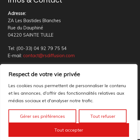
Infos & Contact
Adresse
:
ZA Les Bastides Blanches
Rue du Dauphiné
04220 SAINTE TULLE
Tel: (00-33) 04 92 79 75 54
E-mail:
contact@rsdiffusion.com
Du Mardi au Vendredi de 09h00 à 12h00 et de 14h00 à
Respect de votre vie privée
18h00
Réception en magasin sur rendez-vous uniquement
Les cookies nous permettent de personnaliser le contenu
et les annonces, d'offrir des fonctionnalités relatives aux
médias sociaux et d'analyser notre trafic.
Nous contacter
Gérer ses préférences
Tout refuser
Mentions légales
©2023 All rights reserved. création web
Mathis DigitalD
|
Tout accepter
Accéder à nos anciennes annonces