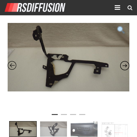
Accueil
Nouvelles annonces
Annonces prolongées
Atelier mécanique
Contact