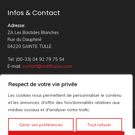
Infos & Contact
Adresse
:
ZA Les Bastides Blanches
Rue du Dauphiné
04220 SAINTE TULLE
Tel: (00-33) 04 92 79 75 54
E-mail:
contact@rsdiffusion.com
Du Mardi au Vendredi de 09h00 à 12h00 et de 14h00 à
Respect de votre vie privée
18h00
Réception en magasin sur rendez-vous uniquement
Les cookies nous permettent de personnaliser le contenu
et les annonces, d'offrir des fonctionnalités relatives aux
médias sociaux et d'analyser notre trafic.
Nous contacter
Gérer ses préférences
Tout refuser
Mentions légales
©2023 All rights reserved. création web
Mathis DigitalD
|