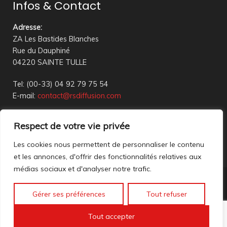
Infos & Contact
Adresse
:
ZA Les Bastides Blanches
Rue du Dauphiné
04220 SAINTE TULLE
Tel: (00-33) 04 92 79 75 54
E-mail:
contact@rsdiffusion.com
Du Mardi au Vendredi de 09h00 à 12h00 et de 14h00 à
Respect de votre vie privée
18h00
Réception en magasin sur rendez-vous uniquement
Les cookies nous permettent de personnaliser le contenu
et les annonces, d'offrir des fonctionnalités relatives aux
médias sociaux et d'analyser notre trafic.
Nous contacter
Gérer ses préférences
Tout refuser
Mentions légales
©2023 All rights reserved. création web
Mathis DigitalD
|
Tout accepter
Accéder à nos anciennes annonces