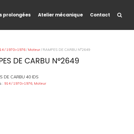
s prolongées
Atelier mécanique
Contact
14 / 1970>1976
/
Moteur
/ RAMPES DE CARBU N°2649
ES DE CARBU N°2649
S DE CARBU 40 IDS
s :
914 / 1970>1976
,
Moteur