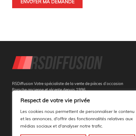
RSDiffusion Votre spécialiste de la vente de pièces d’occasion
Porsche ancienne et récente depuis 1996
Respect de votre vie privée
Implantée à Sainte Tulle dans le département des Alpes de
Haute Provence à 3 km de Manosque et 37 km d’Aix en
Les cookies nous permettent de personnaliser le contenu
Provence, au sein d’un bâtiment tout neuf de 1000M², son
et les annonces, d'offrir des fonctionnalités relatives aux
activité est dédiée à la marque PORSCHE.
médias sociaux et d'analyser notre trafic.