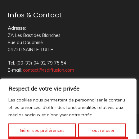
Infos & Contact
Adresse
:
ZA Les Bastides Blanches
Rue du Dauphiné
04220 SAINTE TULLE
Tel: (00-33) 04 92 79 75 54
E-mail:
contact@rsdiffusion.com
Du Mardi au Vendredi de 09h00 à 12h00 et de 14h00 à
Respect de votre vie privée
18h00
Réception en magasin sur rendez-vous uniquement
Les cookies nous permettent de personnaliser le contenu
et les annonces, d'offrir des fonctionnalités relatives aux
médias sociaux et d'analyser notre trafic.
Nous contacter
Gérer ses préférences
Tout refuser
Mentions légales