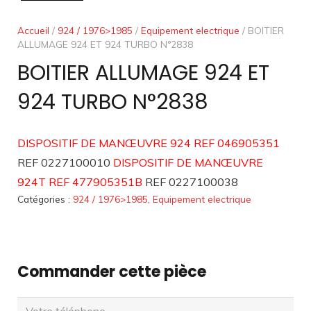
Accueil
/
924 / 1976>1985
/
Equipement electrique
/ BOITIER
ALLUMAGE 924 ET 924 TURBO N°2838
BOITIER ALLUMAGE 924 ET
924 TURBO N°2838
DISPOSITIF DE MANŒUVRE 924 REF 046905351
REF 0227100010
DISPOSITIF DE MANŒUVRE
924T REF 477905351B
REF 0227100038
Catégories :
924 / 1976>1985
,
Equipement electrique
Commander cette pièce