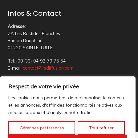
Infos & Contact
Adresse
:
ZA Les Bastides Blanches
Rue du Dauphiné
04220 SAINTE TULLE
Tel: (00-33) 04 92 79 75 54
E-mail:
contact@rsdiffusion.com
Du Mardi au Vendredi de 09h00 à 12h00 et de 14h00 à
Respect de votre vie privée
18h00
Réception en magasin sur rendez-vous uniquement
Les cookies nous permettent de personnaliser le contenu
et les annonces, d'offrir des fonctionnalités relatives aux
médias sociaux et d'analyser notre trafic.
Nous contacter
Gérer ses préférences
Tout refuser
Mentions légales
©2023 All rights reserved. création web
Mathis DigitalD
|