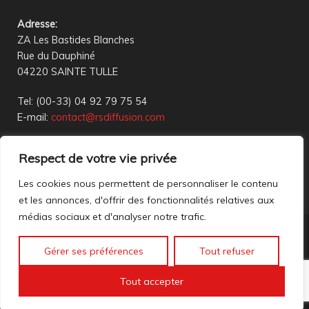
Adresse
:
ZA Les Bastides Blanches
Rue du Dauphiné
04220 SAINTE TULLE
Tel: (00-33) 04 92 79 75 54
E-mail:
contact@rsdiffusion.com
Du Mardi au Vendredi de 09h00 à 12h00 et de 14h00 à
Respect de votre vie privée
18h00
Réception en magasin sur rendez-vous uniquement
Les cookies nous permettent de personnaliser le contenu
et les annonces, d'offrir des fonctionnalités relatives aux
médias sociaux et d'analyser notre trafic.
Nous contacter
Gérer ses préférences
Tout refuser
Mentions légales
©2023 All rights reserved. création web
Mathis DigitalD
|
Tout accepter
Accéder à nos anciennes annonces