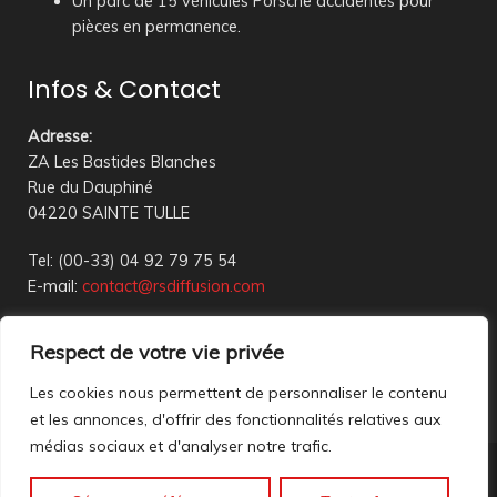
Un parc de 15 véhicules Porsche accidentés pour
pièces en permanence.
Infos & Contact
Adresse
:
ZA Les Bastides Blanches
Rue du Dauphiné
04220 SAINTE TULLE
Tel: (00-33) 04 92 79 75 54
E-mail:
contact@rsdiffusion.com
Du Mardi au Vendredi de 09h00 à 12h00 et de 14h00 à
Respect de votre vie privée
18h00
Réception en magasin sur rendez-vous uniquement
Les cookies nous permettent de personnaliser le contenu
et les annonces, d'offrir des fonctionnalités relatives aux
médias sociaux et d'analyser notre trafic.
Nous contacter