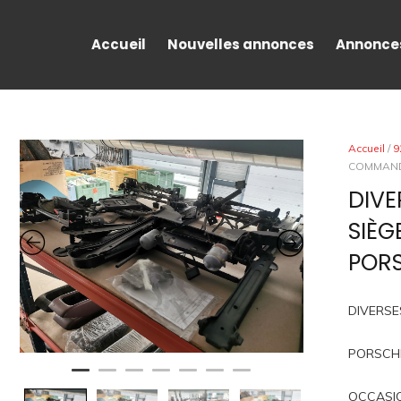
Accueil
Nouvelles annonces
Annonce
Accueil
/
9
COMMANDE
DIVE
SIÈG
PORS
DIVERSE
PORSCH
OCCASI