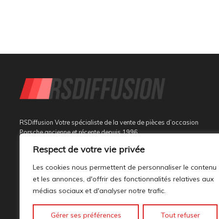
RSDiffusion Votre spécialiste de la vente de pièces d’occasion
Porsche ancienne et récente depuis 1996
Respect de votre vie privée
Implantée à Sainte Tulle dans le département des Alpes de
Haute Provence à 3 km de Manosque et 37 km d’Aix en
Les cookies nous permettent de personnaliser le contenu
Provence, au sein d’un bâtiment tout neuf de 1000M², son
et les annonces, d'offrir des fonctionnalités relatives aux
activité est dédiée à la marque PORSCHE.
médias sociaux et d'analyser notre trafic.
Gérer ses préférences
Tout refuser