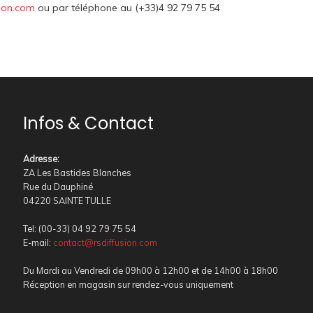
ion.com
ou par téléphone au (+33)4 92 79 75 54
Infos & Contact
Adresse
:
ZA Les Bastides Blanches
Rue du Dauphiné
04220 SAINTE TULLE
Tel: (00-33) 04 92 79 75 54
E-mail:
contact@rsdiffusion.com
Du Mardi au Vendredi de 09h00 à 12h00 et de 14h00 à 18h00
Réception en magasin sur rendez-vous uniquement