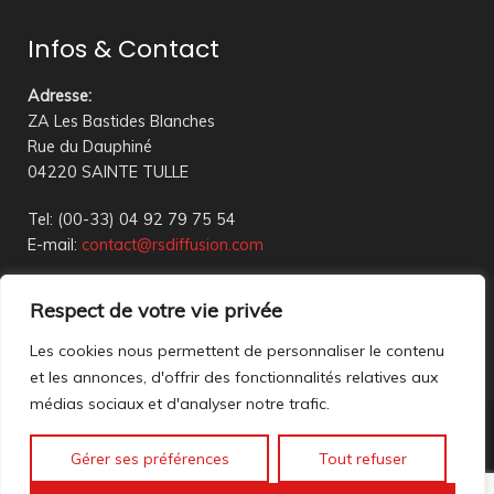
Infos & Contact
Adresse
:
ZA Les Bastides Blanches
Rue du Dauphiné
04220 SAINTE TULLE
Tel: (00-33) 04 92 79 75 54
E-mail:
contact@rsdiffusion.com
Du Mardi au Vendredi de 09h00 à 12h00 et de 14h00 à
Respect de votre vie privée
18h00
Réception en magasin sur rendez-vous uniquement
Les cookies nous permettent de personnaliser le contenu
et les annonces, d'offrir des fonctionnalités relatives aux
médias sociaux et d'analyser notre trafic.
Nous contacter
Gérer ses préférences
Tout refuser
Mentions légales