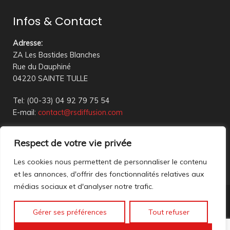
Infos & Contact
Adresse
:
ZA Les Bastides Blanches
Rue du Dauphiné
04220 SAINTE TULLE
Tel: (00-33) 04 92 79 75 54
E-mail:
contact@rsdiffusion.com
Du Mardi au Vendredi de 09h00 à 12h00 et de 14h00 à
Respect de votre vie privée
18h00
Réception en magasin sur rendez-vous uniquement
Les cookies nous permettent de personnaliser le contenu
et les annonces, d'offrir des fonctionnalités relatives aux
médias sociaux et d'analyser notre trafic.
Nous contacter
Gérer ses préférences
Tout refuser
Mentions légales
©2023 All rights reserved. création web
Mathis DigitalD
|