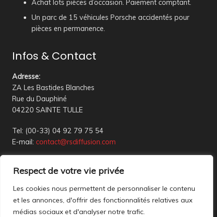
Achat lots pièces d’occasion. Paiement comptant.
Un parc de 15 véhicules Porsche accidentés pour
pièces en permanence.
Infos & Contact
Adresse
:
ZA Les Bastides Blanches
Rue du Dauphiné
04220 SAINTE TULLE
Tel: (00-33) 04 92 79 75 54
E-mail:
contact@rsdiffusion.com
Du Mardi au Vendredi de 09h00 à 12h00 et de 14h00 à
Respect de votre vie privée
18h00
Réception en magasin sur rendez-vous uniquement
Les cookies nous permettent de personnaliser le contenu
et les annonces, d'offrir des fonctionnalités relatives aux
médias sociaux et d'analyser notre trafic.