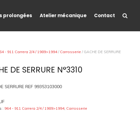
s prolongées
Atelier mécanique
Contact
64 - 911 Carrera 2/4 / 1989>1994
/
Carrosserie
/ GACHE DE SERRURE
E DE SERRURE N°3310
E SERRURE REF 99353103000
UF
s :
964 - 911 Carrera 2/4 / 1989>1994
,
Carrosserie