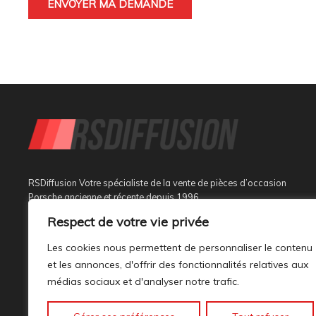
RSDiffusion Votre spécialiste de la vente de pièces d’occasion
Porsche ancienne et récente depuis 1996
Respect de votre vie privée
Implantée à Sainte Tulle dans le département des Alpes de
Haute Provence à 3 km de Manosque et 37 km d’Aix en
Les cookies nous permettent de personnaliser le contenu
Provence, au sein d’un bâtiment tout neuf de 1000M², son
et les annonces, d'offrir des fonctionnalités relatives aux
activité est dédiée à la marque PORSCHE.
médias sociaux et d'analyser notre trafic.